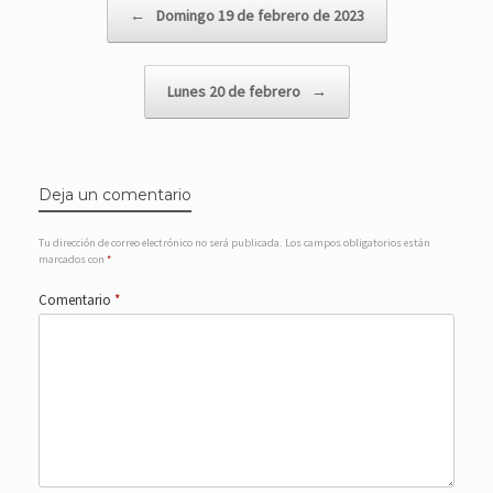
←
Domingo 19 de febrero de 2023
Lunes 20 de febrero
→
Deja un comentario
Tu dirección de correo electrónico no será publicada.
Los campos obligatorios están
marcados con
*
Comentario
*