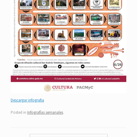
Descargar infografia
Posted in
Infografías semanales
.
Post navigation