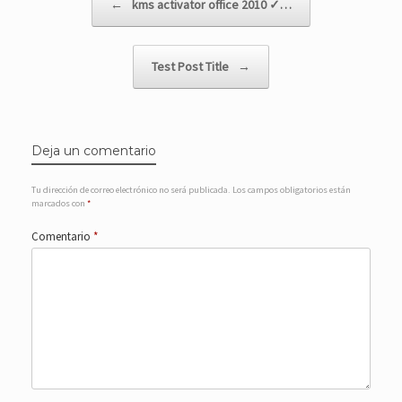
←
kms activator office 2010 ✓…
Test Post Title
→
Deja un comentario
Tu dirección de correo electrónico no será publicada.
Los campos obligatorios están
marcados con
*
Comentario
*