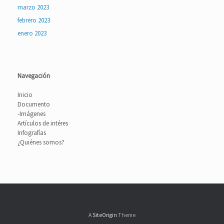
marzo 2023
febrero 2023
enero 2023
Navegación
Inicio
Documento
-Imágenes
Artículos de intéres
Infografías
¿Quiénes somos?
A
SiteOrigin
Theme