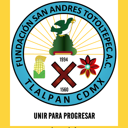
Skip
to
content