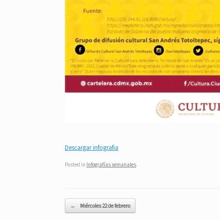
Descargar infografia
Posted in
Infografías semanales
.
Post navigation
←
Miércoles 22 de febrero