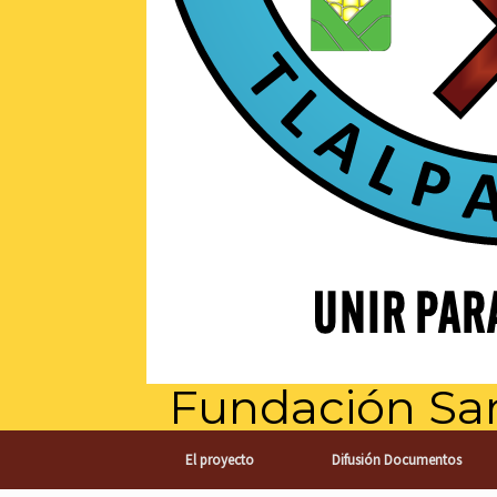
Fundación Sa
El proyecto
Difusión Documentos